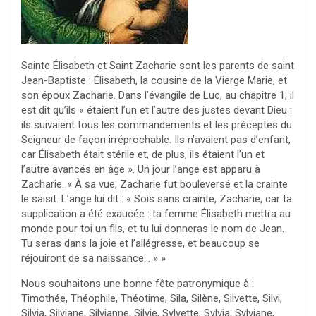
Sainte Élisabeth et Saint Zacharie sont les parents de saint
Jean-Baptiste : Élisabeth, la cousine de la Vierge Marie, et
son époux Zacharie. Dans l’évangile de Luc, au chapitre 1, il
est dit qu’ils « étaient l’un et l’autre des justes devant Dieu :
ils suivaient tous les commandements et les préceptes du
Seigneur de façon irréprochable. Ils n’avaient pas d’enfant,
car Élisabeth était stérile et, de plus, ils étaient l’un et
l’autre avancés en âge ». Un jour l’ange est apparu à
Zacharie. « À sa vue, Zacharie fut bouleversé et la crainte
le saisit. L’ange lui dit : « Sois sans crainte, Zacharie, car ta
supplication a été exaucée : ta femme Élisabeth mettra au
monde pour toi un fils, et tu lui donneras le nom de Jean.
Tu seras dans la joie et l’allégresse, et beaucoup se
réjouiront de sa naissance… » »
Nous souhaitons une bonne fête patronymique à :
Timothée, Théophile, Théotime, Sila, Silène, Silvette, Silvi,
Silvia, Silviane, Silvianne, Silvie, Sylvette, Sylvia, Sylviane,