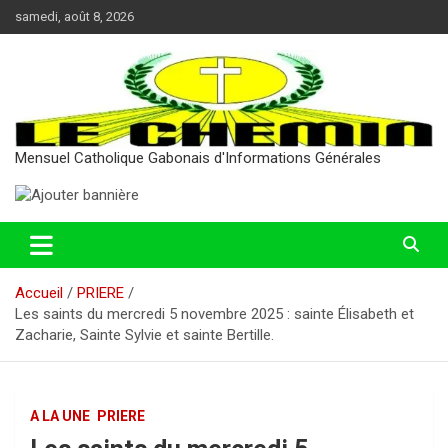
Aller
samedi, août 8, 2026
au
contenu
Mensuel Catholique Gabonais d'Informations Générales
Accueil
PRIERE
Les saints du mercredi 5 novembre 2025 : sainte Élisabeth et
Zacharie, Sainte Sylvie et sainte Bertille.
A LA UNE
PRIERE