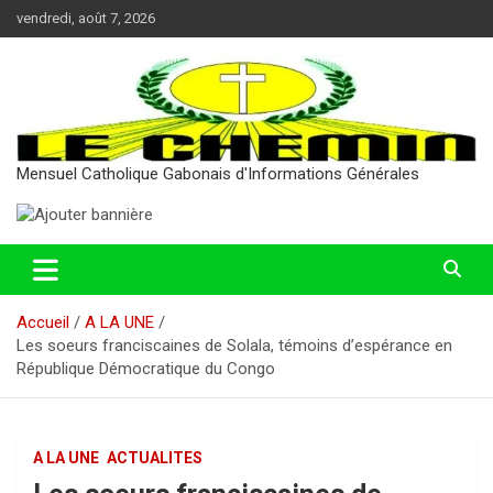
Aller
vendredi, août 7, 2026
au
contenu
Mensuel Catholique Gabonais d'Informations Générales
Accueil
A LA UNE
Les soeurs franciscaines de Solala, témoins d’espérance en
République Démocratique du Congo
A LA UNE
ACTUALITES