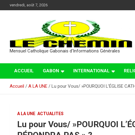
Aller
vendredi, août 7, 2026
au
contenu
Mensuel Catholique Gabonais d'Informations Générales
ACCUEIL
GABON
INTERNATIONAL
RELI
Accueil
A LA UNE
Lu pour Vous/ »POURQUOI L’ÉGLISE CAT
A LA UNE
ACTUALITES
Lu pour Vous/ »POURQUOI L’