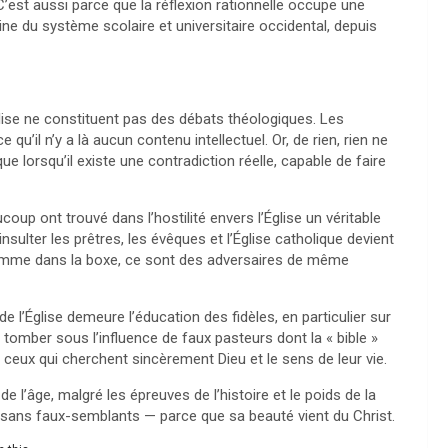
C’est aussi parce que la réflexion rationnelle occupe une
gine du système scolaire et universitaire occidental, depuis
Église ne constituent pas des débats théologiques. Les
 qu’il n’y a là aucun contenu intellectuel. Or, de rien, rien ne
que lorsqu’il existe une contradiction réelle, capable de faire
oup ont trouvé dans l’hostilité envers l’Église un véritable
sulter les prêtres, les évêques et l’Église catholique devient
t comme dans la boxe, ce sont des adversaires de même
de l’Église demeure l’éducation des fidèles, en particulier sur
 tomber sous l’influence de faux pasteurs dont la « bible »
er ceux qui cherchent sincèrement Dieu et le sens de leur vie.
e l’âge, malgré les épreuves de l’histoire et le poids de la
es, sans faux-semblants — parce que sa beauté vient du Christ.