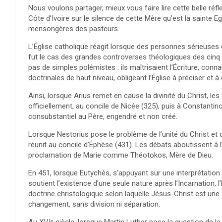
Nous voulons partager, mieux vous faire lire cette belle ré
Côte d’Ivoire sur le silence de cette Mère qu’est la sainte E
mensongères des pasteurs.
L’Église catholique réagit lorsque des personnes sérieuses
fut le cas des grandes controverses théologiques des cinq p
pas de simples polémistes : ils maîtrisaient l’Écriture, conna
doctrinales de haut niveau, obligeant l’Église à préciser et à d
Ainsi, lorsque Arius remet en cause la divinité du Christ, les
officiellement, au concile de Nicée (325), puis à Constantin
consubstantiel au Père, engendré et non créé.
Lorsque Nestorius pose le problème de l’unité du Christ et de
réunit au concile d’Éphèse (431). Les débats aboutissent à l’
proclamation de Marie comme Théotokos, Mère de Dieu.
En 451, lorsque Eutychès, s’appuyant sur une interprétation r
soutient l’existence d’une seule nature après l’Incarnation, 
doctrine christologique selon laquelle Jésus-Christ est un
changement, sans division ni séparation.