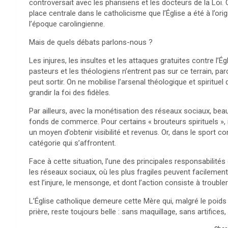
controversait avec les pharisiens et les docteurs de la Loi. 
place centrale dans le catholicisme que l’Église a été à l’ori
l’époque carolingienne.
Mais de quels débats parlons-nous ?
Les injures, les insultes et les attaques gratuites contre l’
pasteurs et les théologiens n’entrent pas sur ce terrain, parce
peut sortir. On ne mobilise l’arsenal théologique et spirituel 
grandir la foi des fidèles.
Par ailleurs, avec la monétisation des réseaux sociaux, beauc
fonds de commerce. Pour certains « brouteurs spirituels », in
un moyen d’obtenir visibilité et revenus. Or, dans le spor
catégorie qui s’affrontent.
Face à cette situation, l’une des principales responsabilités 
les réseaux sociaux, où les plus fragiles peuvent facilement
est l’injure, le mensonge, et dont l’action consiste à troubl
L’Église catholique demeure cette Mère qui, malgré le poids d
prière, reste toujours belle : sans maquillage, sans artific