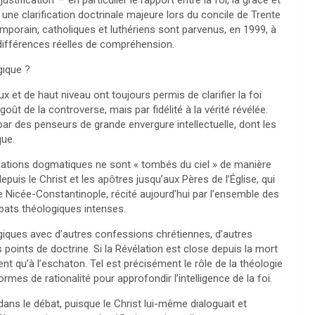
stification — en particulier le rapport entre la foi, la grâce et
une clarification doctrinale majeure lors du concile de Trente
orain, catholiques et luthériens sont parvenus, en 1999, à
 différences réelles de compréhension.
gique ?
x et de haut niveau ont toujours permis de clarifier la foi
oût de la controverse, mais par fidélité à la vérité révélée.
par des penseurs de grande envergure intellectuelle, dont les
que.
ormulations dogmatiques ne sont « tombés du ciel » de manière
epuis le Christ et les apôtres jusqu’aux Pères de l’Église, qui
e Nicée-Constantinople, récité aujourd’hui par l’ensemble des
ébats théologiques intenses.
logiques avec d’autres confessions chrétiennes, d’autres
s points de doctrine. Si la Révélation est close depuis la mort
t qu’à l’eschaton. Tel est précisément le rôle de la théologie
rmes de rationalité pour approfondir l’intelligence de la foi.
dans le débat, puisque le Christ lui-même dialoguait et