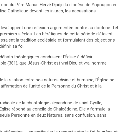
flexion du Père Marius Hervé Djadji du diocèse de Yopougon en
glise Catholique devant les injures, les accusations
 développent une réflexion argumentée contre sa doctrine. Tel
remiers siècles. Les hérétiques de cette période n’étaient
issaient la tradition ecclésiale et formulaient des objections
éfinir sa foi.
 débats théologiques conduisent l’Église à définir
ople (381), que Jésus-Christ est vrai Dieu et vrai homme,
 la relation entre ses natures divine et humaine, l’Église se
affirmation de l’unité de la Personne du Christ et à la
adicale de la christologie alexandrine de saint Cyrille,
l’Église répond au concile de Chalcédoine. Elle y formule la
e seule Personne en deux Natures, sans confusion, sans