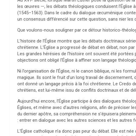
Au XVIᵉ siècle, lorsque Martin Luther pose la question de la ju
les œuvres —, les débats théologiques conduisent l’Église à 
(1545–1563). Dans le cadre du dialogue œcuménique contemp
un consensus différencié sur cette question, sans nier les
Que voulons-nous souligner par ce détour historico-théolo
L’histoire de l’Église montre que les débats doctrinaux sérieu
chrétienne. L’Église a progressé de débat en débat, non par g
Les grandes hérésies de l’histoire ont souvent été portées 
objections ont obligé l’Église à affiner son langage théologi
Ni l’organisation de l’Église, ni le canon biblique, ni les f
magique. Ils sont le fruit d’un long travail de discernement, d
ont donné un langage précis à la foi chrétienne. Le Credo d
chrétiens, est lui-même issu de conflits doctrinaux et de d
Aujourd’hui encore, l’Église participe à des dialogues théo
Églises, et même avec d’autres religions, afin de préciser le
du dernier apôtre, sa compréhension ne s’épuisera pleinemen
: entrer en dialogue avec les autres sciences et les autres fo
L’Église catholique n’a donc pas peur du débat. Elle est née 