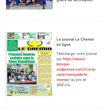
grâce de sa création.
Le journal Le Chemin
en ligne
Télécharger votre journal
sur
https://www.e-
kiosque-
sodipresse.com/fr/a-la-
carte/mensuelle/le-
chemin/
au prix de
400Fcfa