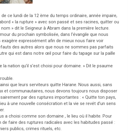
s de ce lundi de la 12 ème du temps ordinaire, année impaire,
abord « la rupture » avec son passé et ses racines, quitter ou
n nom » dit le Seigneur à Abram dans la première lecture.
 l’amour du prochain symbolisée, dans l’évangile que nous
sus exagère expressément afin de mieux nous faire voir
 défauts des autres alors que nous ne sommes pas parfaits
re qui est dans notre œil pour faire du tapage sur la paille
e la nation qu’il s’est choisi pour domaine. » Dit le psaume
trouble.
ainsi que leurs serviteurs quitte Harane. Nous aussi, sans
iaux et communautaires, nous devons toujours nous disposer
ssairement par des ruptures importantes : « Quitte ton pays,
ieu à une nouvelle consécration et la vie se revét d’un sens
er.
s a choisi comme son domaine , le lieu où il habite. Pour
n de faire des ruptures radicales avec les habitudes passé :
rs publics, crimes rituels, etc.