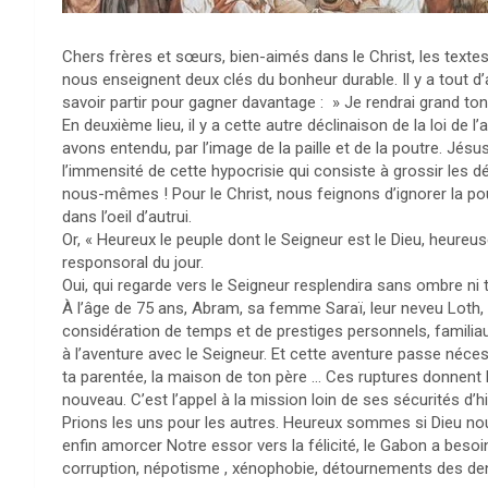
Chers frères et sœurs, bien-aimés dans le Christ, les texte
nous enseignent deux clés du bonheur durable. Il y a tout d’
savoir partir pour gagner davantage : » Je rendrai grand to
En deuxième lieu, il y a cette autre déclinaison de la loi de
avons entendu, par l’image de la paille et de la poutre. Jé
l’immensité de cette hypocrisie qui consiste à grossir les
nous-mêmes ! Pour le Christ, nous feignons d’ignorer la pout
dans l’oeil d’autrui.
Or, « Heureux le peuple dont le Seigneur est le Dieu, heureus
responsoral du jour.
Oui, qui regarde vers le Seigneur resplendira sans ombre ni 
À l’âge de 75 ans, Abram, sa femme Saraï, leur neveu Loth, 
considération de temps et de prestiges personnels, famil
à l’aventure avec le Seigneur. Et cette aventure passe néce
ta parentée, la maison de ton père … Ces ruptures donnent l
nouveau. C’est l’appel à la mission loin de ses sécurités d’hi
Prions les uns pour les autres. Heureux sommes si Dieu nou
enfin amorcer Notre essor vers la félicité, le Gabon a besoi
corruption, népotisme , xénophobie, détournements des denie