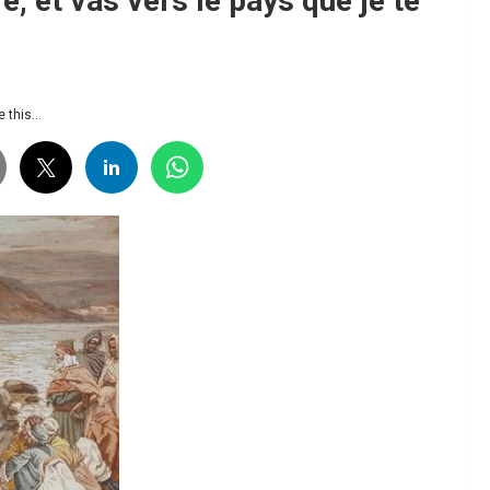
e, et vas vers le pays que je te
 this...