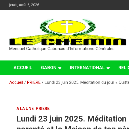
Aller
jeudi, août 6, 2026
au
contenu
Mensuel Catholique Gabonais d'Informations Générales
ACCUEIL
GABON
INTERNATIONAL
RELI
Accueil
PRIERE
Lundi 23 juin 2025. Méditation du jour « Quitt
A LA UNE
PRIERE
Lundi 23 juin 2025. Méditation 