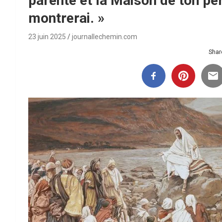
parenté et la Maison de ton pèr
montrerai. »
23 juin 2025
journallechemin.com
Share