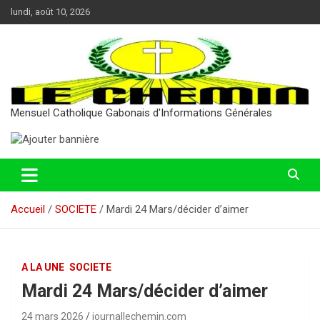
Aller
lundi, août 10, 2026
au
contenu
Mensuel Catholique Gabonais d'Informations Générales
Accueil
SOCIETE
Mardi 24 Mars/décider d’aimer
A LA UNE
SOCIETE
Mardi 24 Mars/décider d’aimer
24 mars 2026
journallechemin.com