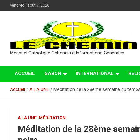
Aller
vendredi, août 7, 2026
au
contenu
Mensuel Catholique Gabonais d'Informations Générales
ACCUEIL
GABON
INTERNATIONAL
RELI
Accueil
A LA UNE
Méditation de la 28ème semaine du temps 
A LA UNE
MÉDITATION
Méditation de la 28ème semain