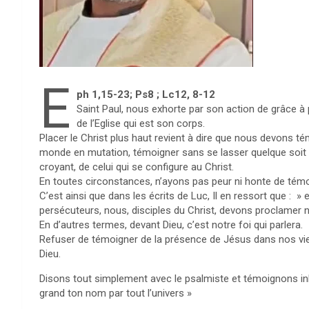
E
ph 1,15-23; Ps8 ; Lc12, 8-12
Saint Paul, nous exhorte par son action de grâce à pl
de l’Eglise qui est son corps.
Placer le Christ plus haut revient à dire que nous devons 
monde en mutation, témoigner sans se lasser quelque soit le
croyant, de celui qui se configure au Christ.
En toutes circonstances, n’ayons pas peur ni honte de témo
C’est ainsi que dans les écrits de Luc, Il en ressort que : 
persécuteurs, nous, disciples du Christ, devons proclamer 
En d’autres termes, devant Dieu, c’est notre foi qui parlera.
Refuser de témoigner de la présence de Jésus dans nos vies, 
Dieu.
Disons tout simplement avec le psalmiste et témoignons inla
grand ton nom par tout l’univers »