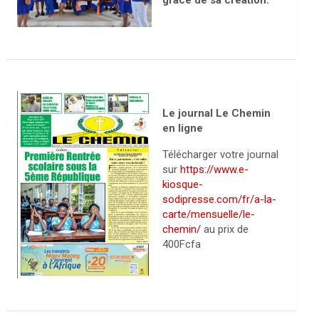
grâce de sa création.
Le journal Le Chemin
en ligne
Télécharger votre journal
sur
https://www.e-
kiosque-
sodipresse.com/fr/a-la-
carte/mensuelle/le-
chemin/
au prix de
400Fcfa