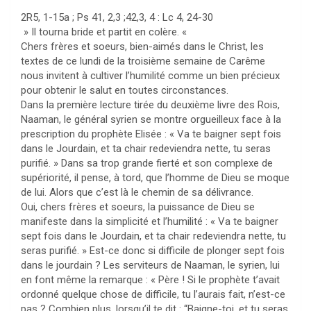
2R5, 1-15a ; Ps 41, 2,3 ;42,3, 4 : Lc 4, 24-30
» Il tourna bride et partit en colère. «
Chers frères et soeurs, bien-aimés dans le Christ, les
textes de ce lundi de la troisième semaine de Carême
nous invitent à cultiver l’humilité comme un bien précieux
pour obtenir le salut en toutes circonstances.
Dans la première lecture tirée du deuxième livre des Rois,
Naaman, le général syrien se montre orgueilleux face à la
prescription du prophète Elisée : « Va te baigner sept fois
dans le Jourdain, et ta chair redeviendra nette, tu seras
purifié. » Dans sa trop grande fierté et son complexe de
supériorité, il pense, à tord, que l’homme de Dieu se moque
de lui. Alors que c’est là le chemin de sa délivrance.
Oui, chers frères et soeurs, la puissance de Dieu se
manifeste dans la simplicité et l’humilité : « Va te baigner
sept fois dans le Jourdain, et ta chair redeviendra nette, tu
seras purifié. » Est-ce donc si difficile de plonger sept fois
dans le jourdain ? Les serviteurs de Naaman, le syrien, lui
en font même la remarque : « Père ! Si le prophète t’avait
ordonné quelque chose de difficile, tu l’aurais fait, n’est-ce
pas ? Combien plus, lorsqu’il te dit : “Baigne-toi, et tu seras