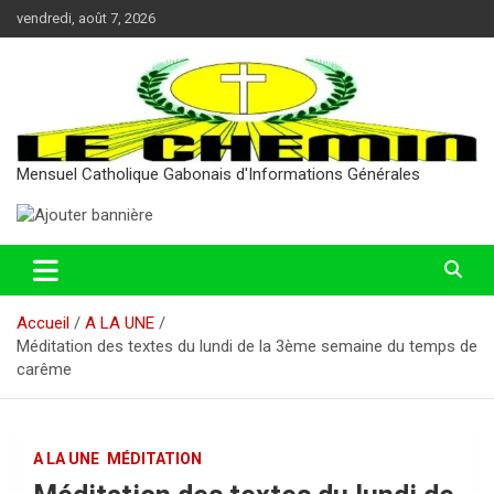
Aller
vendredi, août 7, 2026
au
contenu
Mensuel Catholique Gabonais d'Informations Générales
Accueil
A LA UNE
Méditation des textes du lundi de la 3ème semaine du temps de
carême
A LA UNE
MÉDITATION