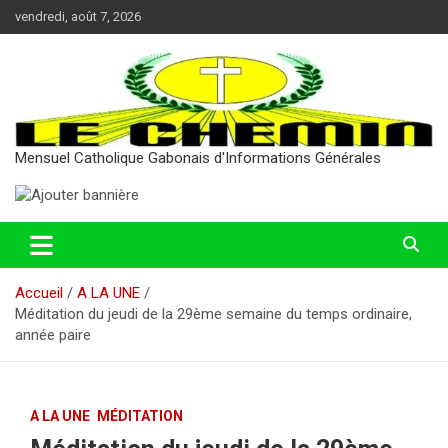
Aller
vendredi, août 7, 2026
au
contenu
Mensuel Catholique Gabonais d'Informations Générales
Accueil
A LA UNE
Méditation du jeudi de la 29ème semaine du temps ordinaire,
année paire
A LA UNE
MÉDITATION