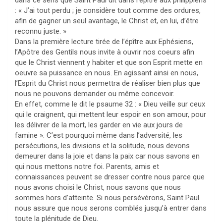
dans ce sens que Saint Paul dit dans l’épître aux philippiens
: « J’ai tout perdu ; je considère tout comme des ordures,
afin de gagner un seul avantage, le Christ et, en lui, d’être
reconnu juste. »
Dans la première lecture tirée de l’épître aux Ephésiens,
l’Apôtre des Gentils nous invite à ouvrir nos coeurs afin
que le Christ viennent y habiter et que son Esprit mette en
oeuvre sa puissance en nous. En agissant ainsi en nous,
l’Esprit du Christ nous permettra de réaliser bien plus que
nous ne pouvons demander ou même concevoir.
En effet, comme le dit le psaume 32 : « Dieu veille sur ceux
qui le craignent, qui mettent leur espoir en son amour, pour
les délivrer de la mort, les garder en vie aux jours de
famine ». C’est pourquoi même dans l’adversité, les
persécutions, les divisions et la solitude, nous devons
demeurer dans la joie et dans la paix car nous savons en
qui nous mettons notre foi. Parents, amis et
connaissances peuvent se dresser contre nous parce que
nous avons choisi le Christ, nous savons que nous
sommes hors d’atteinte. Si nous persévérons, Saint Paul
nous assure que nous serons comblés jusqu’à entrer dans
toute la plénitude de Dieu.