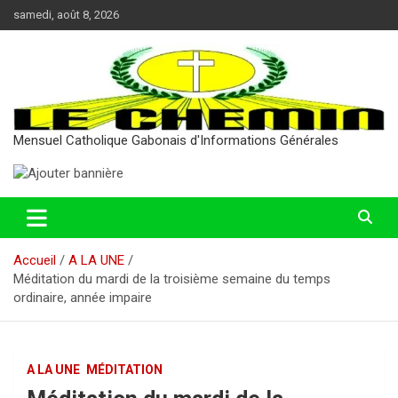
Aller
samedi, août 8, 2026
au
contenu
Mensuel Catholique Gabonais d'Informations Générales
Accueil
A LA UNE
Méditation du mardi de la troisième semaine du temps
ordinaire, année impaire
A LA UNE
MÉDITATION