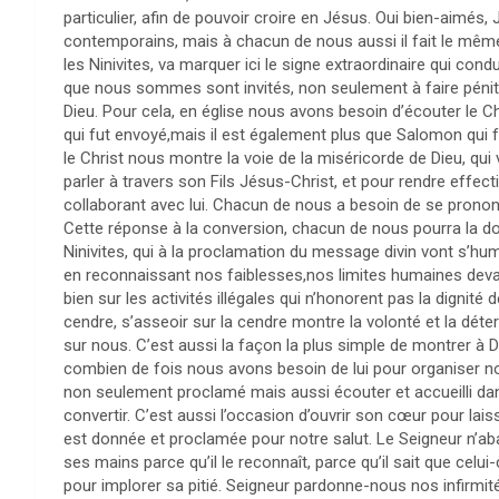
particulier, afin de pouvoir croire en Jésus. Oui bien-aimé
contemporains, mais à chacun de nous aussi il fait le même 
les Ninivites, va marquer ici le signe extraordinaire qui con
que nous sommes sont invités, non seulement à faire péniten
Dieu. Pour cela, en église nous avons besoin d’écouter le C
qui fut envoyé,mais il est également plus que Salomon qui f
le Christ nous montre la voie de la miséricorde de Dieu, qui
parler à travers son Fils Jésus-Christ, et pour rendre effe
collaborant avec lui. Chacun de nous a besoin de se prononcer
Cette réponse à la conversion, chacun de nous pourra la do
Ninivites, qui à la proclamation du message divin vont s’hu
en reconnaissant nos faiblesses,nos limites humaines devan
bien sur les activités illégales qui n’honorent pas la dignit
cendre, s’asseoir sur la cendre montre la volonté et la déter
sur nous. C’est aussi la façon la plus simple de montrer à 
combien de fois nous avons besoin de lui pour organiser not
non seulement proclamé mais aussi écouter et accueilli dan
convertir. C’est aussi l’occasion d’ouvrir son cœur pour l
est donnée et proclamée pour notre salut. Le Seigneur n’aba
ses mains parce qu’il le reconnaît, parce qu’il sait que celui
pour implorer sa pitié. Seigneur pardonne-nous nos infirmi