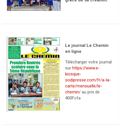
grâce de sa création.
Le journal Le Chemin
en ligne
Télécharger votre journal
sur
https://www.e-
kiosque-
sodipresse.com/fr/a-la-
carte/mensuelle/le-
chemin/
au prix de
400Fcfa