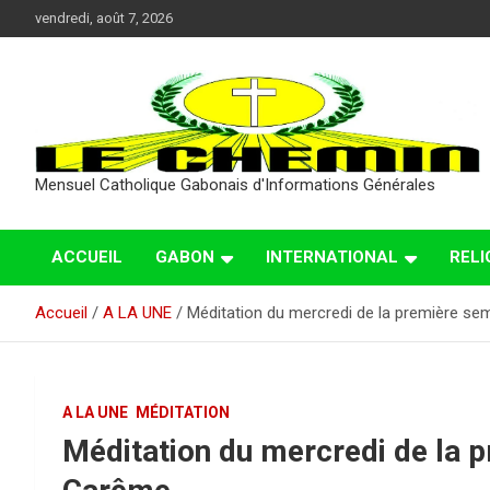
Aller
vendredi, août 7, 2026
au
contenu
Mensuel Catholique Gabonais d'Informations Générales
ACCUEIL
GABON
INTERNATIONAL
RELI
Accueil
A LA UNE
Méditation du mercredi de la première s
A LA UNE
MÉDITATION
Méditation du mercredi de la 