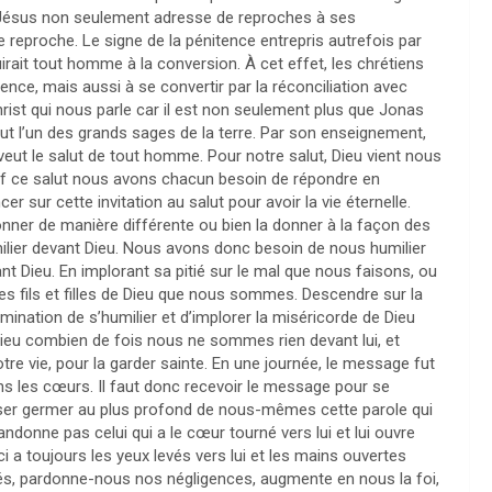
s, Jésus non seulement adresse de reproches à ses
reproche. Le signe de la pénitence entrepris autrefois par
duirait tout homme à la conversion. À cet effet, les chrétiens
ce, mais aussi à se convertir par la réconciliation avec
hrist qui nous parle car il est non seulement plus que Jonas
ut l’un des grands sages de la terre. Par son enseignement,
 veut le salut de tout homme. Pour notre salut, Dieu vient nous
ctif ce salut nous avons chacun besoin de répondre en
 sur cette invitation au salut pour avoir la vie éternelle.
nner de manière différente ou bien la donner à la façon des
milier devant Dieu. Nous avons donc besoin de nous humilier
t Dieu. En implorant sa pitié sur le mal que nous faisons, ou
é des fils et filles de Dieu que nous sommes. Descendre sur la
mination de s’humilier et d’implorer la miséricorde de Dieu
Dieu combien de fois nous ne sommes rien devant lui, et
re vie, pour la garder sainte. En une journée, le message fut
s les cœurs. Il faut donc recevoir le message pour se
aisser germer au plus profond de nous-mêmes cette parole qui
ndonne pas celui qui a le cœur tourné vers lui et lui ouvre
-ci a toujours les yeux levés vers lui et les mains ouvertes
tés, pardonne-nous nos négligences, augmente en nous la foi,