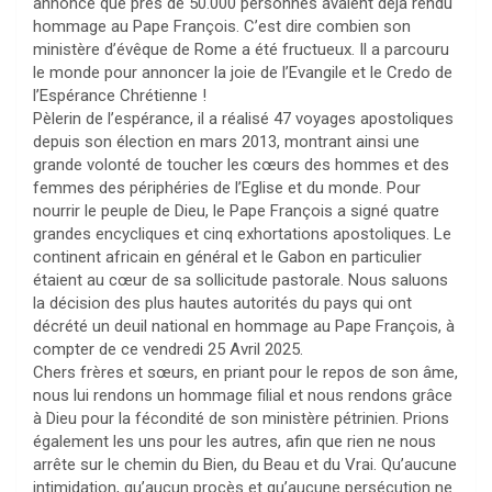
annoncé que près de 50.000 personnes avaient déjà rendu
hommage au Pape François. C’est dire combien son
ministère d’évêque de Rome a été fructueux. Il a parcouru
le monde pour annoncer la joie de l’Evangile et le Credo de
l’Espérance Chrétienne !
Pèlerin de l’espérance, il a réalisé 47 voyages apostoliques
depuis son élection en mars 2013, montrant ainsi une
grande volonté de toucher les cœurs des hommes et des
femmes des périphéries de l’Eglise et du monde. Pour
nourrir le peuple de Dieu, le Pape François a signé quatre
grandes encycliques et cinq exhortations apostoliques. Le
continent africain en général et le Gabon en particulier
étaient au cœur de sa sollicitude pastorale. Nous saluons
la décision des plus hautes autorités du pays qui ont
décrété un deuil national en hommage au Pape François, à
compter de ce vendredi 25 Avril 2025.
Chers frères et sœurs, en priant pour le repos de son âme,
nous lui rendons un hommage filial et nous rendons grâce
à Dieu pour la fécondité de son ministère pétrinien. Prions
également les uns pour les autres, afin que rien ne nous
arrête sur le chemin du Bien, du Beau et du Vrai. Qu’aucune
intimidation, qu’aucun procès et qu’aucune persécution ne