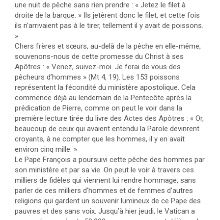
une nuit de pêche sans rien prendre : « Jetez le filet à
droite de la barque. » Ils jetèrent donc le filet, et cette fois
ils n’arrivaient pas à le tirer, tellement il y avait de poissons.
»
Chers frères et sœurs, au-delà de la pêche en elle-même,
souvenons-nous de cette promesse du Christ à ses
Apôtres : « Venez, suivez-moi. Je ferai de vous des
pêcheurs d’hommes » (Mt 4, 19). Les 153 poissons
représentent la fécondité du ministère apostolique. Cela
commence déjà au lendemain de la Pentecôte après la
prédication de Pierre, comme on peut le voir dans la
première lecture tirée du livre des Actes des Apôtres : « Or,
beaucoup de ceux qui avaient entendu la Parole devinrent
croyants, à ne compter que les hommes, il y en avait
environ cinq mille. »
Le Pape François a poursuivi cette pêche des hommes par
son ministère et par sa vie. On peut le voir à travers ces
milliers de fidèles qui viennent lui rendre hommage, sans
parler de ces milliers d’hommes et de femmes d’autres
religions qui gardent un souvenir lumineux de ce Pape des
pauvres et des sans voix. Jusqu’à hier jeudi, le Vatican a