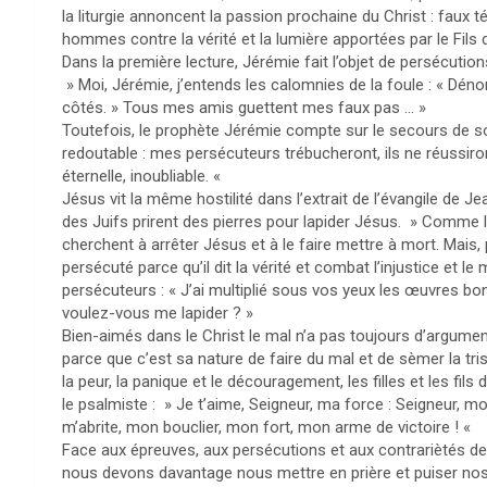
la liturgie annoncent la passion prochaine du Christ : fau
hommes contre la vérité et la lumière apportées par le Fils 
Dans la première lecture, Jérémie fait l’objet de persécutio
» Moi, Jérémie, j’entends les calomnies de la foule : « Déno
côtés. » Tous mes amis guettent mes faux pas … »
Toutefois, le prophète Jérémie compte sur le secours de son
redoutable : mes persécuteurs trébucheront, ils ne réussiro
éternelle, inoubliable. «
Jésus vit la même hostilité dans l’extrait de l’évangile de
des Juifs prirent des pierres pour lapider Jésus. » Comme l
cherchent à arrêter Jésus et à le faire mettre à mort. Mais, 
persécuté parce qu’il dit la vérité et combat l’injustice et
persécuteurs : « J’ai multiplié sous vos yeux les œuvres bo
voulez-vous me lapider ? »
Bien-aimés dans le Christ le mal n’a pas toujours d’argument
parce que c’est sa nature de faire du mal et de sèmer la tris
la peur, la panique et le découragement, les filles et les fils
le psalmiste : » Je t’aime, Seigneur, ma force : Seigneur, mo
m’abrite, mon bouclier, mon fort, mon arme de victoire ! «
Face aux épreuves, aux persécutions et aux contrariètés de l
nous devons davantage nous mettre en prière et puiser nos 