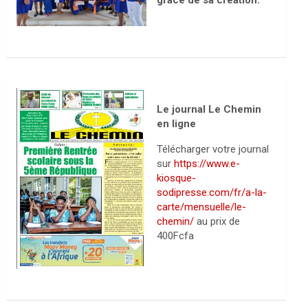
grâce de sa création.
Le journal Le Chemin
en ligne
Télécharger votre journal
sur
https://www.e-
kiosque-
sodipresse.com/fr/a-la-
carte/mensuelle/le-
chemin/
au prix de
400Fcfa