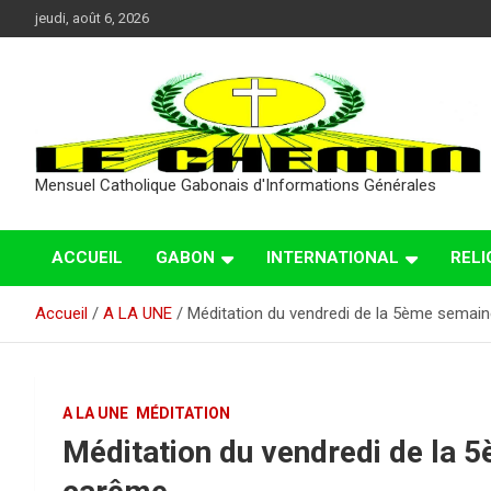
Aller
jeudi, août 6, 2026
au
contenu
Mensuel Catholique Gabonais d'Informations Générales
ACCUEIL
GABON
INTERNATIONAL
RELI
Accueil
A LA UNE
Méditation du vendredi de la 5ème semai
A LA UNE
MÉDITATION
Méditation du vendredi de la