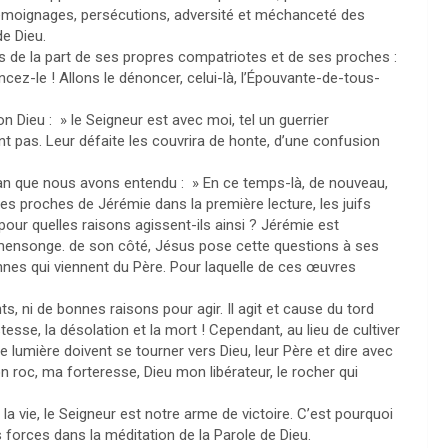
x témoignages, persécutions, adversité et méchanceté des
de Dieu.
ns de la part de ses propres compatriotes et de ses proches :
ncez-le ! Allons le dénoncer, celui-là, l’Épouvante-de-tous-
 Dieu : » le Seigneur est avec moi, tel un guerrier
nt pas. Leur défaite les couvrira de honte, d’une confusion
 Jean que nous avons entendu : » En ce temps-là, de nouveau,
es proches de Jérémie dans la première lecture, les juifs
pour quelles raisons agissent-ils ainsi ? Jérémie est
 le mensonge. de son côté, Jésus pose cette questions à ses
nnes qui viennent du Père. Pour laquelle de ces œuvres
s, ni de bonnes raisons pour agir. Il agit et cause du tord
tesse, la désolation et la mort ! Cependant, au lieu de cultiver
 de lumière doivent se tourner vers Dieu, leur Père et dire avec
n roc, ma forteresse, Dieu mon libérateur, le rocher qui
a vie, le Seigneur est notre arme de victoire. C’est pourquoi
forces dans la méditation de la Parole de Dieu.