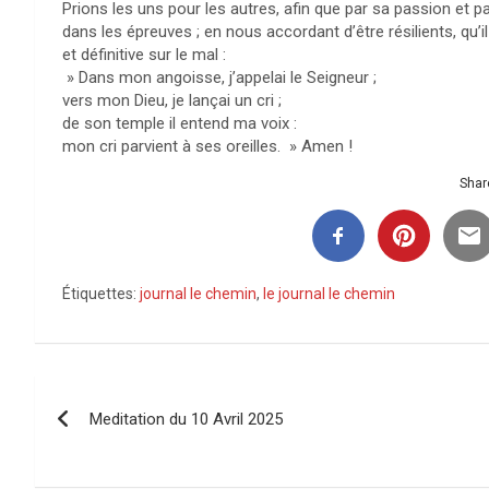
Prions les uns pour les autres, afin que par sa passion et pa
dans les épreuves ; en nous accordant d’être résilients, qu’i
et définitive sur le mal :
» Dans mon angoisse, j’appelai le Seigneur ;
vers mon Dieu, je lançai un cri ;
de son temple il entend ma voix :
mon cri parvient à ses oreilles. » Amen !
Share
Étiquettes:
journal le chemin
,
le journal le chemin
Navigation
Meditation du 10 Avril 2025
de
l’article