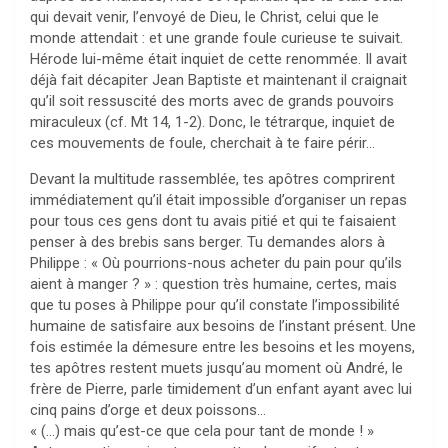
qui devait venir, l’envoyé de Dieu, le Christ, celui que le
monde attendait : et une grande foule curieuse te suivait.
Hérode lui-même était inquiet de cette renommée. Il avait
déjà fait décapiter Jean Baptiste et maintenant il craignait
qu’il soit ressuscité des morts avec de grands pouvoirs
miraculeux (cf. Mt 14, 1-2). Donc, le tétrarque, inquiet de
ces mouvements de foule, cherchait à te faire périr…
Devant la multitude rassemblée, tes apôtres comprirent
immédiatement qu’il était impossible d’organiser un repas
pour tous ces gens dont tu avais pitié et qui te faisaient
penser à des brebis sans berger. Tu demandes alors à
Philippe : « Où pourrions-nous acheter du pain pour qu’ils
aient à manger ? » : question très humaine, certes, mais
que tu poses à Philippe pour qu’il constate l’impossibilité
humaine de satisfaire aux besoins de l’instant présent. Une
fois estimée la démesure entre les besoins et les moyens,
tes apôtres restent muets jusqu’au moment où André, le
frère de Pierre, parle timidement d’un enfant ayant avec lui
cinq pains d’orge et deux poissons…
« (…) mais qu’est-ce que cela pour tant de monde ! »