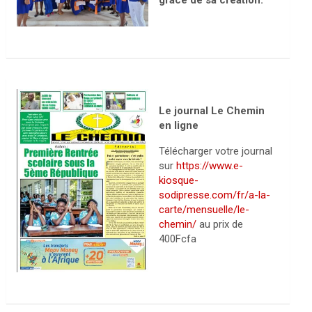
grâce de sa création.
Le journal Le Chemin
en ligne
Télécharger votre journal
sur
https://www.e-
kiosque-
sodipresse.com/fr/a-la-
carte/mensuelle/le-
chemin/
au prix de
400Fcfa