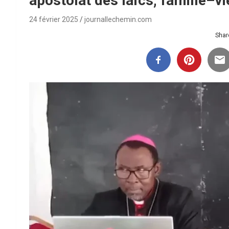
apostolat des laïcs, famille–vi
24 février 2025
journallechemin.com
Share