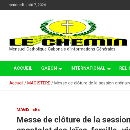
Aller
vendredi, août 7, 2026
au
contenu
Mensuel Catholique Gabonais d'Informations Générales
ACCUEIL
GABON
INTERNATIONAL
RELI
Accueil
MAGISTERE
Messe de clôture de la session ordinair
MAGISTERE
Messe de clôture de la sessio