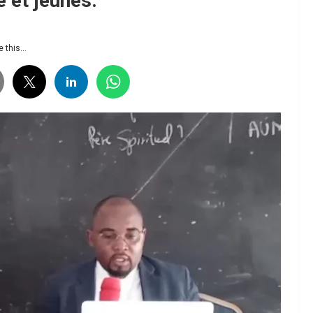
e et jeunes.
 this...