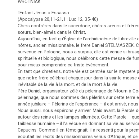
WROTNIAK.
l’Enfant Jésus à Essassa
(Apocalypse 20,11-21,1 ; Luc 12, 35-40)
Chers confrères dans le sacerdoce, chères sœurs et frères d
sœurs, bien-aimés dans le Christ,
Aujourd’hui, en tant qu’Église de l’archidiocèse de Librevil
nôtres, ancien missionnaire, le frère Daniel STELMASZEK, C
survenue en Pologne, nous a surpris, elle est venue si br
spirituelle et biologique, nous célébrons cette messe de fu
pour mieux comprendre ce triste événement.
En tant que chrétiens, notre vie est centrée sur le mystère 
que notre frère célébrait chaque jour dans la sainte messe 
inévitable de la vie à la mort, et de la mort à la vie.
Père Daniel, organisateur zélé du pèlerinage de Ntoum à Co
pèlerinage, que nous sommes des pèlerins sur cette terre et
année jubilaire – Pèlerins de l’espérance – il est arrivé, nou
Nous aussi, nous espérons y arriver. Mais avant, la Parole de
autour des reins et les lampes allumées. Cette Parole – que
faiblesse humaine – il l’a vécue en donnant sa vie au servi
Capucins. Comme il en témoignait, il a ressenti pour la premièr
écoutait les récits des missionnaires venus d’Afrique, et ce 