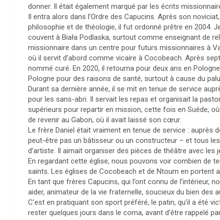
donner. Il était également marqué par les écrits missionnaires
Il entra alors dans l’Ordre des Capucins. Après son noviciat
philosophie et de théologie, il fut ordonné prêtre en 2004. J
couvent à Biała Podlaska, surtout comme enseignant de relig
missionnaire dans un centre pour futurs missionnaires à Var
où il servit d’abord comme vicaire à Cocobeach. Après sept
nommé curé. En 2020, il retourna pour deux ans en Pologne,
Pologne pour des raisons de santé, surtout à cause du pal
Durant sa dernière année, il se mit en tenue de service aup
pour les sans-abri. Il servait les repas et organisait la past
supérieurs pour repartir en mission, cette fois en Suède, où 
de revenir au Gabon, où il avait laissé son cœur.
Le frère Daniel était vraiment en tenue de service : auprès de
peut-être pas un bâtisseur ou un constructeur – et tous les 
d’artiste. Il aimait organiser des pièces de théâtre avec les 
En regardant cette église, nous pouvons voir combien de t
saints. Les églises de Cocobeach et de Ntoum en portent 
En tant que frères Capucins, qui l’ont connu de l’intérieur, no
aider, animateur de la vie fraternelle, soucieux du bien des a
C’est en pratiquant son sport préféré, le patin, qu’il a été vi
rester quelques jours dans le coma, avant d’être rappelé par