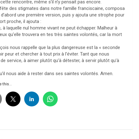
à cette rencontre, même s’il n’y pensait pas encore.
a fête des stigmates dans notre famille franciscaine, composa
it d’abord une première version, puis y ajouta une strophe pour
rt proche, il ajouta :
e, à laquelle nul homme vivant ne peut échapper. Malheur à
x qu’elle trouvera en tes très saintes volontés, car la mort
rançois nous rappelle que la plus dangereuse est la « seconde
r peur et chercher à tout prix à l’éviter. Tant que nous
e service, à aimer plutôt qu’à détester, à servir plutôt qu’à
qu’il nous aide à rester dans ses saintes volontés. Amen.
 this...