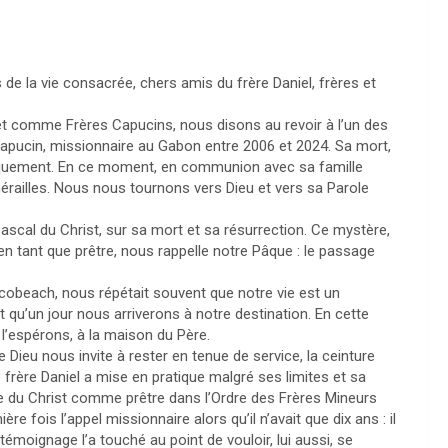
e la vie consacrée, chers amis du frère Daniel, frères et
le et comme Frères Capucins, nous disons au revoir à l’un des
apucin, missionnaire au Gabon entre 2006 et 2024. Sa mort,
usquement. En ce moment, en communion avec sa famille
nérailles. Nous nous tournons vers Dieu et vers sa Parole
pascal du Christ, sur sa mort et sa résurrection. Ce mystère,
en tant que prêtre, nous rappelle notre Pâque : le passage
cobeach, nous répétait souvent que notre vie est un
 qu’un jour nous arriverons à notre destination. En cette
s l’espérons, à la maison du Père.
 Dieu nous invite à rester en tenue de service, la ceinture
 frère Daniel a mise en pratique malgré ses limites et sa
ce du Christ comme prêtre dans l’Ordre des Frères Mineurs
e fois l’appel missionnaire alors qu’il n’avait que dix ans : il
témoignage l’a touché au point de vouloir, lui aussi, se