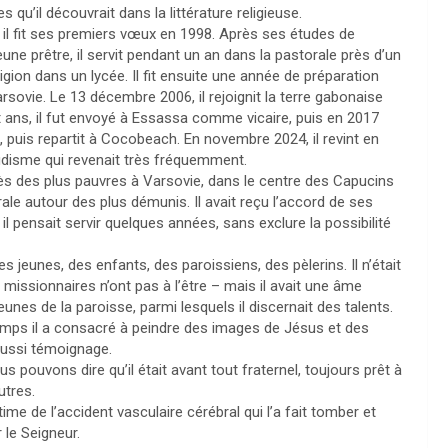
 qu’il découvrait dans la littérature religieuse.
, il fit ses premiers vœux en 1998. Après ses études de
eune prêtre, il servit pendant un an dans la pastorale près d’un
ion dans un lycée. Il fit ensuite une année de préparation
sovie. Le 13 décembre 2006, il rejoignit la terre gabonaise
 ans, il fut envoyé à Essassa comme vicaire, puis en 2017
 puis repartit à Cocobeach. En novembre 2024, il revint en
udisme qui revenait très fréquemment.
rès des plus pauvres à Varsovie, dans le centre des Capucins
orale autour des plus démunis. Il avait reçu l’accord de ses
il pensait servir quelques années, sans exclure la possibilité
s jeunes, des enfants, des paroissiens, des pèlerins. Il n’était
missionnaires n’ont pas à l’être – mais il avait une âme
jeunes de la paroisse, parmi lesquels il discernait des talents.
emps il a consacré à peindre des images de Jésus et des
aussi témoignage.
us pouvons dire qu’il était avant tout fraternel, toujours prêt à
utres.
ctime de l’accident vasculaire cérébral qui l’a fait tomber et
 le Seigneur.