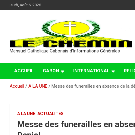
Aller
jeudi, août 6, 2026
au
contenu
Mensuel Catholique Gabonais d'Informations Générales
ACCUEIL
GABON
INTERNATIONAL
RELI
Accueil
A LA UNE
Messe des funerailles en absence de la dép
A LA UNE
ACTUALITES
Messe des funerailles en absen