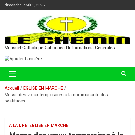
Aller
dimanche, août 9, 2026
au
contenu
Mensuel Catholique Gabonais d'Informations Générales
Accueil
EGLISE EN MARCHE
Messe des vœux temporaires à la communauté des
béatitudes.
A LA UNE
EGLISE EN MARCHE