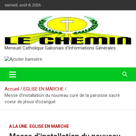
Aller
samedi, août 8, 2026
au
contenu
Mensuel Catholique Gabonais d'Informations Générales
Accueil
EGLISE EN MARCHE
Messe d’installation du nouveau curé de la paroisse sacré
coeur de jésus d’ozangué
A LA UNE
EGLISE EN MARCHE