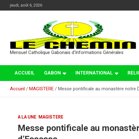
Aller
jeudi, août 6, 2026
au
contenu
Mensuel Catholique Gabonais d'Informations Générales
ACCUEIL
GABON
INTERNATIONAL
RELI
Accueil
MAGISTERE
Messe pontificale au monastère notre
A LA UNE
MAGISTERE
Messe pontificale au monastè