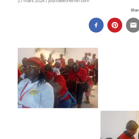
27 mars 2026
journallechemin.com
Share
Aucune légende
Aucune
Aucune
Aucune légende
Aucune légende