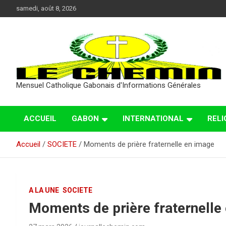
Aller
samedi, août 8, 2026
au
contenu
Mensuel Catholique Gabonais d'Informations Générales
ACCUEIL
GABON
INTERNATIONAL
RELI
Accueil
SOCIETE
Moments de prière fraternelle en image
A LA UNE
SOCIETE
Moments de prière fraternelle