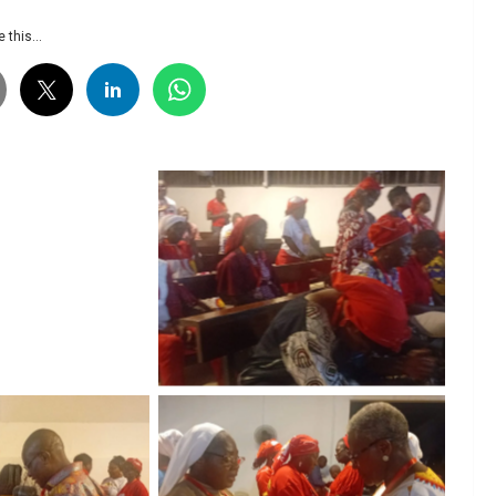
 this...
 légende
Aucune légende
 légende
Aucune légende