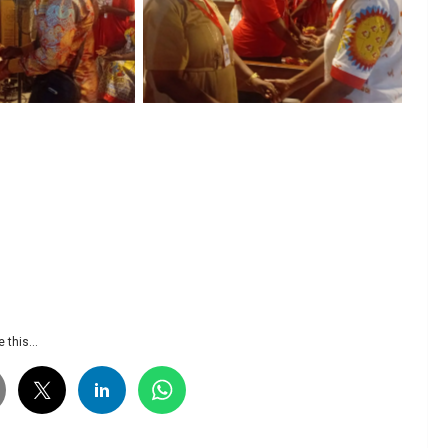
 légende
Aucune légende
 légende
Aucune légende
 légende
 this...