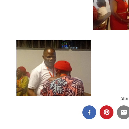
Aucune
Aucune légende
Aucune
Aucune
Aucune légende
Share