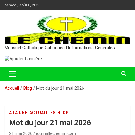
Aller
samedi, août 8, 2026
au
contenu
Mensuel Catholique Gabonais d'Informations Générales
Accueil
Blog
Mot du jour 21 mai 2026
A LA UNE
ACTUALITES
BLOG
Mot du jour 21 mai 2026
21 mai 2026
journallechemin.com