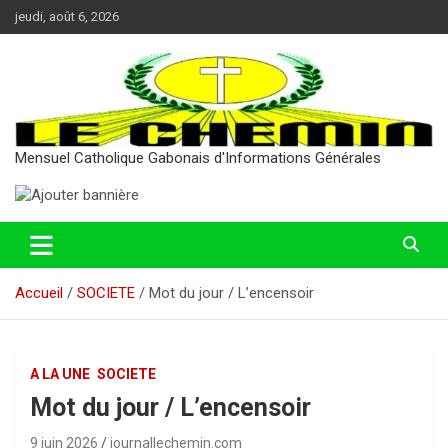
Aller
jeudi, août 6, 2026
au
contenu
Mensuel Catholique Gabonais d'Informations Générales
Accueil
SOCIETE
Mot du jour / L’encensoir
A LA UNE
SOCIETE
Mot du jour / L’encensoir
9 juin 2026
journallechemin.com