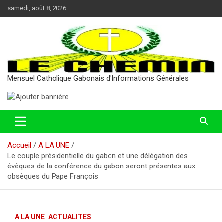
Aller
samedi, août 8, 2026
au
contenu
Mensuel Catholique Gabonais d'Informations Générales
Accueil
A LA UNE
Le couple présidentielle du gabon et une délégation des
évêques de la conférence du gabon seront présentes aux
obsèques du Pape François
A LA UNE
ACTUALITES