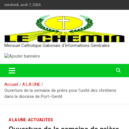
Aller
vendredi, août 7, 2026
au
contenu
Mensuel Catholique Gabonais d'Informations Générales
Accueil
A LA UNE
Ouverture de la semaine de prière pour l’unité des chrétiens
dans le diocèse de Port–Gentil
A LA UNE
ACTUALITES