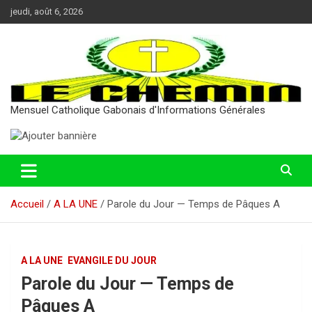
Aller
jeudi, août 6, 2026
au
contenu
Mensuel Catholique Gabonais d'Informations Générales
Accueil
A LA UNE
Parole du Jour — Temps de Pâques A
A LA UNE
EVANGILE DU JOUR
Parole du Jour — Temps de
Pâques A