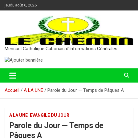
Aller
jeudi, août 6, 2026
au
contenu
Mensuel Catholique Gabonais d'Informations Générales
Accueil
A LA UNE
Parole du Jour — Temps de Pâques A
A LA UNE
EVANGILE DU JOUR
Parole du Jour — Temps de
Pâques A