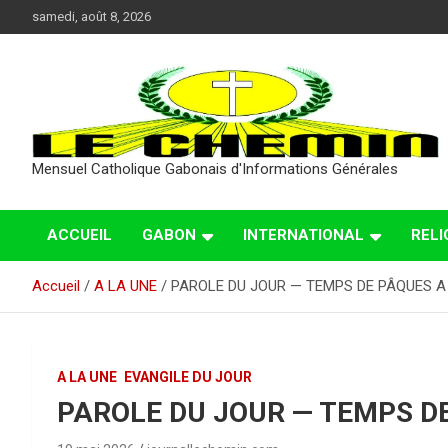
Aller
samedi, août 8, 2026
au
contenu
Mensuel Catholique Gabonais d'Informations Générales
ACCUEIL
GABON
INTERNATIONAL
RELI
Accueil
A LA UNE
PAROLE DU JOUR — TEMPS DE PÂQUES A
A LA UNE
EVANGILE DU JOUR
PAROLE DU JOUR — TEMPS D