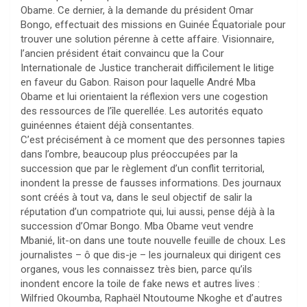
Obame. Ce dernier, à la demande du président Omar
Bongo, effectuait des missions en Guinée Équatoriale pour
trouver une solution pérenne à cette affaire. Visionnaire,
l’ancien président était convaincu que la Cour
Internationale de Justice trancherait difficilement le litige
en faveur du Gabon. Raison pour laquelle André Mba
Obame et lui orientaient la réflexion vers une cogestion
des ressources de l’île querellée. Les autorités equato
guinéennes étaient déjà consentantes.
C’est précisément à ce moment que des personnes tapies
dans l’ombre, beaucoup plus préoccupées par la
succession que par le règlement d’un conflit territorial,
inondent la presse de fausses informations. Des journaux
sont créés à tout va, dans le seul objectif de salir la
réputation d’un compatriote qui, lui aussi, pense déjà à la
succession d’Omar Bongo. Mba Obame veut vendre
Mbanié, lit-on dans une toute nouvelle feuille de choux. Les
journalistes – ô que dis-je – les journaleux qui dirigent ces
organes, vous les connaissez très bien, parce qu’ils
inondent encore la toile de fake news et autres lives :
Wilfried Okoumba, Raphaël Ntoutoume Nkoghe et d’autres