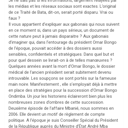
Je ne sais pas si les informations, largement relayées par
les médias et les réseaux sociaux sont exactes. L’original
de ce Traité de Bata, dit-on, serait porté disparu. Vrai ou
faux ?
Il vous appartient d’expliquer aux gabonais qui nous suivent
en ce moment si, dans un pays sérieux, un document de
cette nature peut à jamais disparaitre ? Aux gabonais
d’imaginer qui, dans l’entourage du président Omar Bongo
de l’époque, pouvait accéder à des dossiers aussi
sensibles, confidentiels et stratégiques. Dans quel but et
pour quel dessein se livrait-on à de telles manœuvres ?
Quelques années avant la mort d’Omar Bongo, le dossier
médical de l’ancien président serait subitement devenu
introuvable. Les soupçons se sont portés sur la fameuse
main noire. Manifestement , elle s’employait déjà à mettre
en place des stratégies pour la succession d’Omar Bongo
Ondimba. Un jour les historiens éclaireront bien plus les
nombreuses zones d’ombres de cette succession.
Deuxième épisode de l’affaire Mbanié, nous sommes en
2006. Elle devient un motif de règlement de compte
politique. A l’époque je suis Conseiller Spécial du Président
de la République auprès du Ministre d’État André Mba