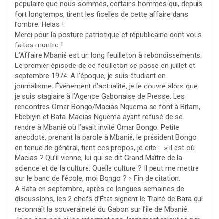
populaire que nous sommes, certains hommes qui, depuis
fort longtemps, tirent les ficelles de cette affaire dans
l’ombre. Hélas !
Merci pour la posture patriotique et républicaine dont vous
faites montre !
L’Affaire Mbanié est un long feuilleton à rebondissements.
Le premier épisode de ce feuilleton se passe en juillet et
septembre 1974. A l’époque, je suis étudiant en
journalisme. Événement d’actualité, je le couvre alors que
je suis stagiaire à l’Agence Gabonaise de Presse. Les
rencontres Omar Bongo/Macias Nguema se font à Bitam,
Ebebiyin et Bata, Macias Nguema ayant refusé de se
rendre à Mbanié où l’avait invité Omar Bongo. Petite
anecdote, prenant la parole à Mbanié, le président Bongo
en tenue de général, tient ces propos, je cite : » il est où
Macias ? Qu’il vienne, lui qui se dit Grand Maître de la
science et de la culture. Quelle culture ? Il peut me mettre
sur le banc de l’école, moi Bongo ? » Fin de citation.
A Bata en septembre, après de longues semaines de
discussions, les 2 chefs d’État signent le Traité de Bata qui
reconnaît la souveraineté du Gabon sur l’île de Mbanié.