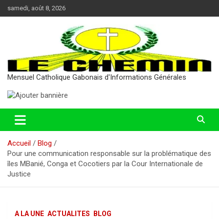
Aller
samedi, août 8, 2026
au
contenu
Mensuel Catholique Gabonais d'Informations Générales
Accueil
Blog
Pour une communication responsable sur la problématique des
îles MBanié, Conga et Cocotiers par la Cour Internationale de
Justice
A LA UNE
ACTUALITES
BLOG