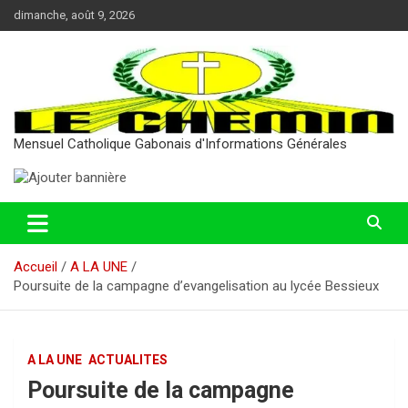
Aller
dimanche, août 9, 2026
au
contenu
Mensuel Catholique Gabonais d'Informations Générales
Accueil
A LA UNE
Poursuite de la campagne d’evangelisation au lycée Bessieux
A LA UNE
ACTUALITES
Poursuite de la campagne