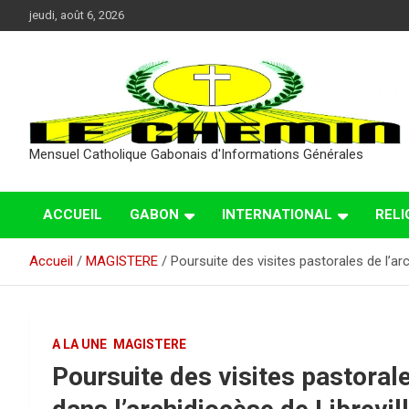
Aller
jeudi, août 6, 2026
au
contenu
Mensuel Catholique Gabonais d'Informations Générales
ACCUEIL
GABON
INTERNATIONAL
RELI
Accueil
MAGISTERE
Poursuite des visites pastorales de l’ar
A LA UNE
MAGISTERE
Poursuite des visites pastoral