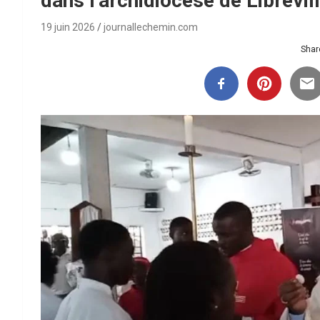
dans l’archidiocèse de Librevill
19 juin 2026
journallechemin.com
Share