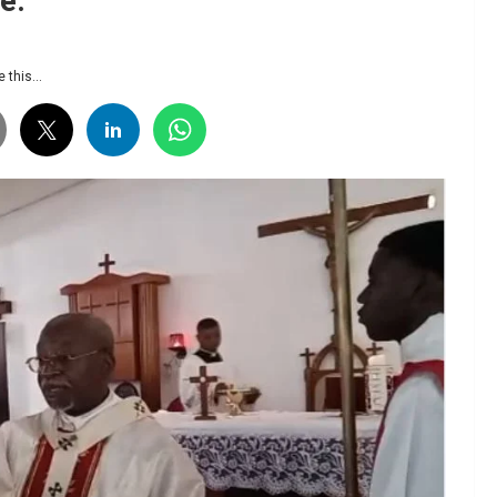
e.
 this...