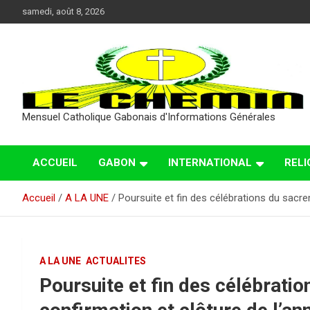
Aller
samedi, août 8, 2026
au
contenu
Mensuel Catholique Gabonais d'Informations Générales
ACCUEIL
GABON
INTERNATIONAL
RELI
Accueil
A LA UNE
Poursuite et fin des célébrations du sacr
A LA UNE
ACTUALITES
Poursuite et fin des célébrati