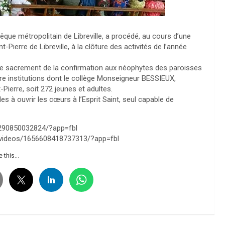
êque métropolitain de Libreville, a procédé, au cours d’une
t-Pierre de Libreville, à la clôture des activités de l’année
le sacrement de la confirmation aux néophytes des paroisses
e institutions dont le collège Monseigneur BESSIEUX,
-Pierre, soit 272 jeunes et adultes.
s à ouvrir les cœurs à l’Esprit Saint, seul capable de
290850032824/?app=fbl
/videos/1656608418737313/?app=fbl
 this...