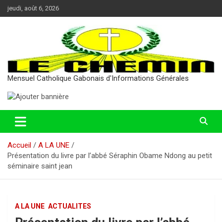
Aller
jeudi, août 6, 2026
au
contenu
Mensuel Catholique Gabonais d'Informations Générales
Accueil
A LA UNE
Présentation du livre par l’abbé Séraphin Obame Ndong au petit
séminaire saint jean
A LA UNE
ACTUALITES