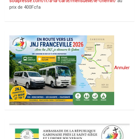
sodipresse.com/fr/a-la-carte/mensuelle/le-chemin/
au
prix de 400Fcfa
Annuler