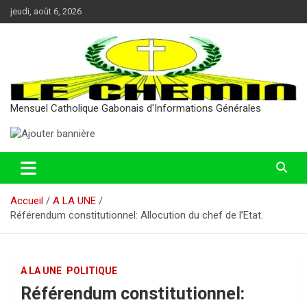
Aller
jeudi, août 6, 2026
au
contenu
Mensuel Catholique Gabonais d'Informations Générales
Accueil
A LA UNE
Référendum constitutionnel: Allocution du chef de l’Etat.
A LA UNE
POLITIQUE
Référendum constitutionnel: