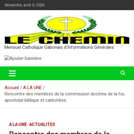
Aller
dimanche, août 9, 2026
au
contenu
Mensuel Catholique Gabonais d'Informations Générales
Accueil
A LA UNE
Rencontre des membres de la commission doctrine de la foi,
apostolat biblique et catéchèse.
A LA UNE
ACTUALITES