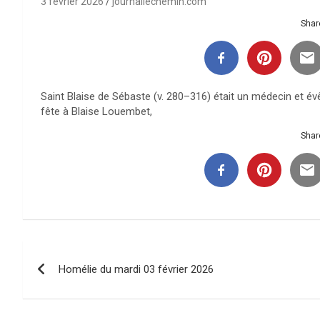
3 février 2026
journallechemin.com
Share
Saint Blaise de Sébaste (v. 280–316) était un médecin et é
fête à Blaise Louembet,
Share
Navigation
Homélie du mardi 03 février 2026
de
l’article