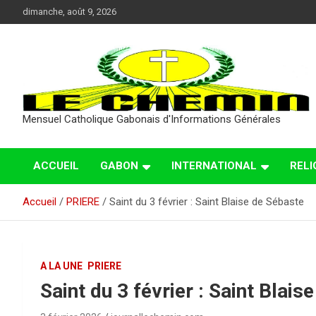
Aller
dimanche, août 9, 2026
au
contenu
Mensuel Catholique Gabonais d'Informations Générales
ACCUEIL
GABON
INTERNATIONAL
RELI
Accueil
PRIERE
Saint du 3 février : Saint Blaise de Sébaste
A LA UNE
PRIERE
Saint du 3 février : Saint Blais