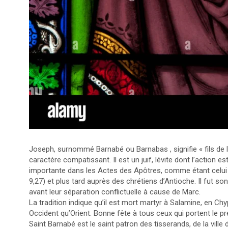
Joseph, surnommé Barnabé ou Barnabas , signifie « fils de la
caractère compatissant. Il est un juif, lévite dont l’action es
importante dans les Actes des Apôtres, comme étant celui q
9,27) et plus tard auprès des chrétiens d’Antioche. Il fut
avant leur séparation conflictuelle à cause de Marc.
La tradition indique qu’il est mort martyr à Salamine, en Chypr
Occident qu’Orient. Bonne fête à tous ceux qui portent le 
Saint Barnabé est le saint patron des tisserands, de la ville 