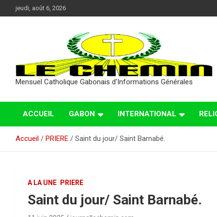
Aller
jeudi, août 6, 2026
au
contenu
Mensuel Catholique Gabonais d'Informations Générales
ACCUEIL
GABON
INTERNATIONAL
RELI
Accueil
PRIERE
Saint du jour/ Saint Barnabé.
A LA UNE
PRIERE
Saint du jour/ Saint Barnabé.