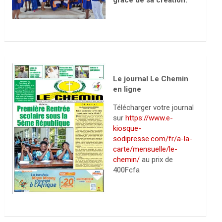
grâce de sa création.
Le journal Le Chemin
en ligne
Télécharger votre journal
sur
https://www.e-
kiosque-
sodipresse.com/fr/a-la-
carte/mensuelle/le-
chemin/
au prix de
400Fcfa