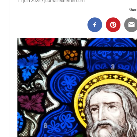
11 juin 2025
journallechemin.com
Share