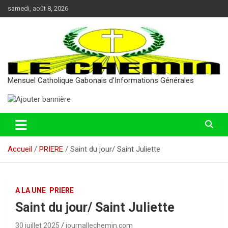
Aller
samedi, août 8, 2026
au
contenu
Mensuel Catholique Gabonais d'Informations Générales
Accueil
PRIERE
Saint du jour/ Saint Juliette
A LA UNE
PRIERE
Saint du jour/ Saint Juliette
30 juillet 2025
journallechemin.com