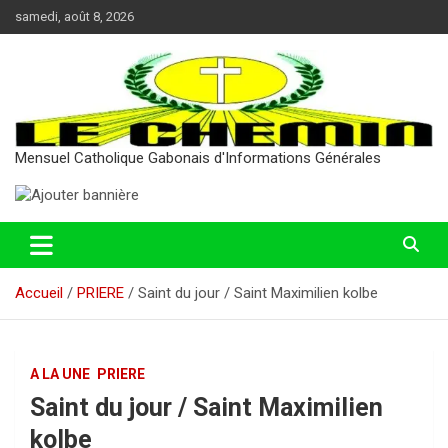
Aller
samedi, août 8, 2026
au
contenu
Mensuel Catholique Gabonais d'Informations Générales
Accueil
PRIERE
Saint du jour / Saint Maximilien kolbe
A LA UNE
PRIERE
Saint du jour / Saint Maximilien
kolbe