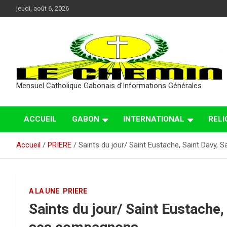
Aller
jeudi, août 6, 2026
au
contenu
Mensuel Catholique Gabonais d'Informations Générales
ACCUEIL
GABON
INTERNATIONAL
RELI
Accueil
PRIERE
Saints du jour/ Saint Eustache, Saint Davy,
A LA UNE
PRIERE
Saints du jour/ Saint Eustache,