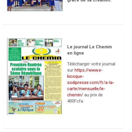
grâce de sa création.
Le journal Le Chemin
en ligne
Télécharger votre journal
sur
https://www.e-
kiosque-
sodipresse.com/fr/a-la-
carte/mensuelle/le-
chemin/
au prix de
400Fcfa