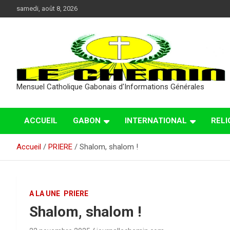
Aller
samedi, août 8, 2026
au
contenu
Mensuel Catholique Gabonais d'Informations Générales
ACCUEIL
GABON
INTERNATIONAL
RELI
Accueil
PRIERE
Shalom, shalom !
A LA UNE
PRIERE
Shalom, shalom !