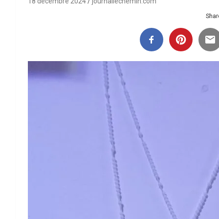
18 décembre 2024
journallechemin.com
Share