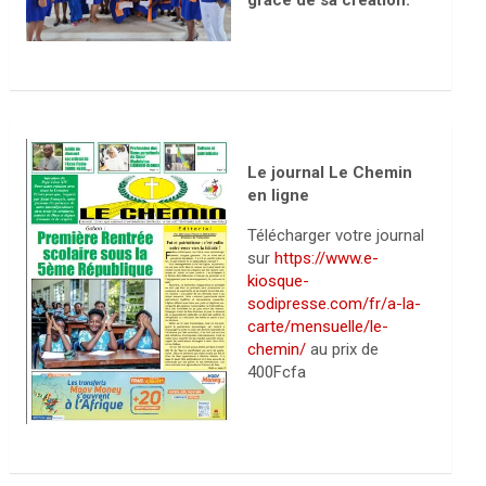
grâce de sa création.
Le journal Le Chemin
en ligne
Télécharger votre journal
sur
https://www.e-
kiosque-
sodipresse.com/fr/a-la-
carte/mensuelle/le-
chemin/
au prix de
400Fcfa