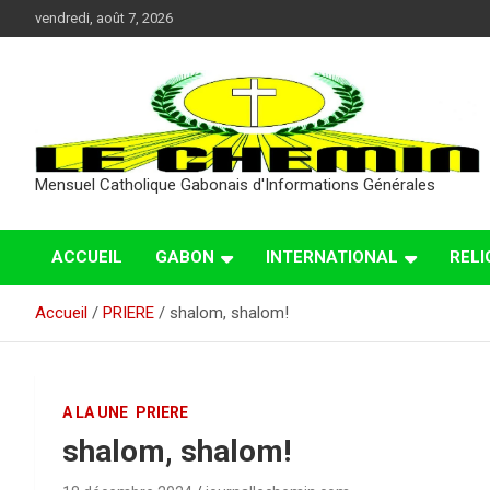
Aller
vendredi, août 7, 2026
au
contenu
Mensuel Catholique Gabonais d'Informations Générales
ACCUEIL
GABON
INTERNATIONAL
RELI
Accueil
PRIERE
shalom, shalom!
A LA UNE
PRIERE
shalom, shalom!