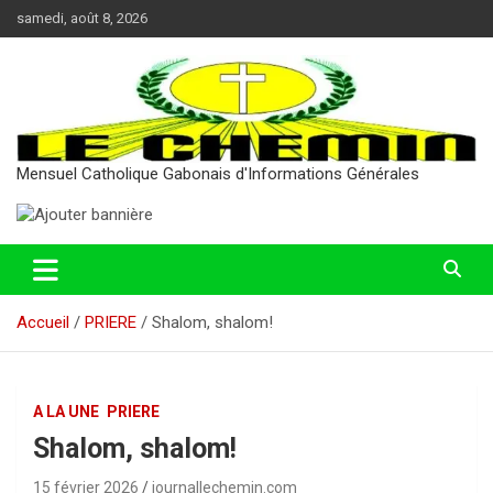
Aller
samedi, août 8, 2026
au
contenu
Mensuel Catholique Gabonais d'Informations Générales
Accueil
PRIERE
Shalom, shalom!
A LA UNE
PRIERE
Shalom, shalom!
15 février 2026
journallechemin.com