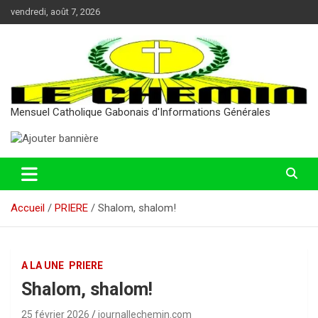
Aller
vendredi, août 7, 2026
au
contenu
Mensuel Catholique Gabonais d'Informations Générales
Accueil
PRIERE
Shalom, shalom!
A LA UNE
PRIERE
Shalom, shalom!
25 février 2026
journallechemin.com