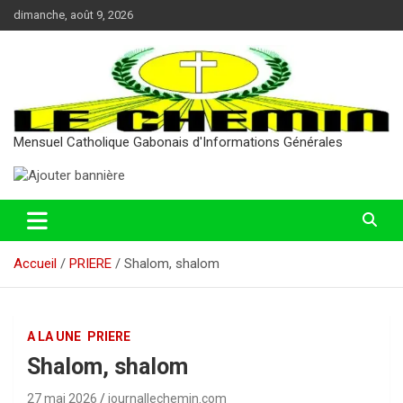
Aller
dimanche, août 9, 2026
au
contenu
Mensuel Catholique Gabonais d'Informations Générales
Accueil
PRIERE
Shalom, shalom
A LA UNE
PRIERE
Shalom, shalom
27 mai 2026
journallechemin.com