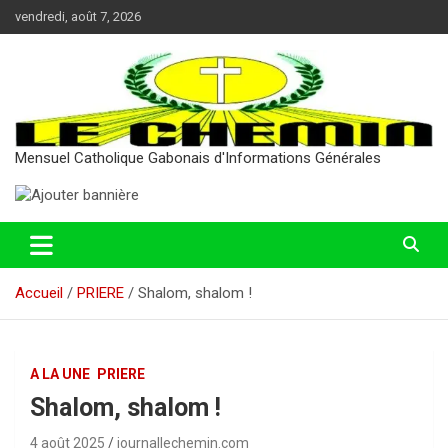
Aller
vendredi, août 7, 2026
au
contenu
Mensuel Catholique Gabonais d'Informations Générales
Accueil
PRIERE
Shalom, shalom !
A LA UNE
PRIERE
Shalom, shalom !
4 août 2025
journallechemin.com