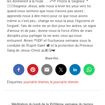
les donnèrent à la foule. ….. »*🌱 Prions le Seigneur :*
🙇🏻‍♀️Seigneur Jésus, aide-nous à lever les yeux vers toi
quand nous sentons que nous n’avons pas assez ;
apprends-nous à dire merci pour ce que nous avons
même si c’est peu ; change en nous la peur, l’égoïsme et
l’orgueil ; fais de notre vie un don pour les autres, un signe
d’amour et de paix ; donne-nous la force d’être de vrais
disciples pour partager ta vie avec ceux qui nous
entourent. Amen !*UDP et fructueuse semaine sous la
conduite de l’Esprit-Saint 🕊️ et la protection du Précieux
Sang de Jésus-Christ 🙏🏽😘❤️
Share this...
Étiquettes:
journal le chemin
,
le journal le chemin
Navigation
Méditation du lundi de la XVIIIème semaine du temps