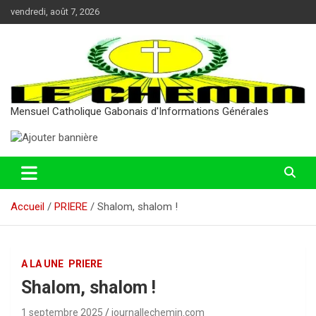
Aller
vendredi, août 7, 2026
au
contenu
Mensuel Catholique Gabonais d'Informations Générales
Accueil
PRIERE
Shalom, shalom !
A LA UNE
PRIERE
Shalom, shalom !
1 septembre 2025
journallechemin.com