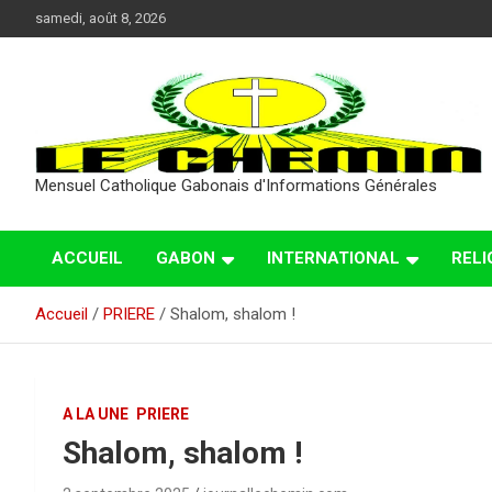
Aller
samedi, août 8, 2026
au
contenu
Mensuel Catholique Gabonais d'Informations Générales
ACCUEIL
GABON
INTERNATIONAL
RELI
Accueil
PRIERE
Shalom, shalom !
A LA UNE
PRIERE
Shalom, shalom !