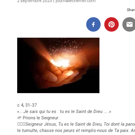
2 septembre 2025
journallechemin.com
Share
c 4, 31-37
«… Je sais qui tu es : tu es le Saint de Dieu …..»
🌱 Prions le Seigneur :
🙇🏻‍♀️Seigneur Jésus, Tu es le Saint de Dieu, Toi dont la paro
le tumulte, chasse nos peurs et remplis-nous de Ta paix. A