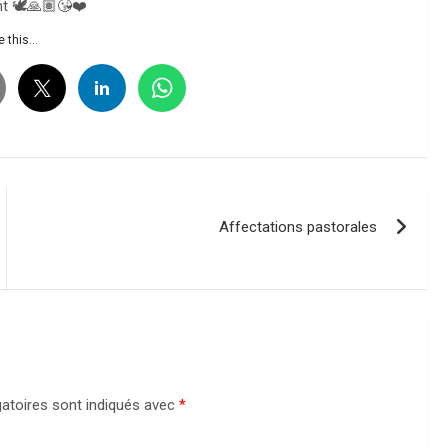
nt 🕊️🙏🏽😘❤️
 this...
Affectations pastorales
atoires sont indiqués avec
*