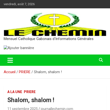
Aller
vendredi, août 7, 2026
au
contenu
Mensuel Catholique Gabonais d'Informations Générales
Accueil
PRIERE
Shalom, shalom !
A LA UNE
PRIERE
Shalom, shalom !
11 septembre 2025
journallechemin.com