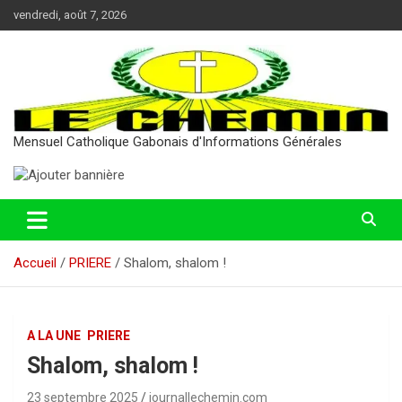
Aller
vendredi, août 7, 2026
au
contenu
Mensuel Catholique Gabonais d'Informations Générales
Accueil
PRIERE
Shalom, shalom !
A LA UNE
PRIERE
Shalom, shalom !
23 septembre 2025
journallechemin.com