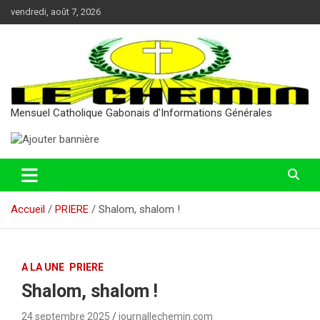
Aller
vendredi, août 7, 2026
au
contenu
Mensuel Catholique Gabonais d'Informations Générales
Accueil
PRIERE
Shalom, shalom !
A LA UNE
PRIERE
Shalom, shalom !
24 septembre 2025
journallechemin.com